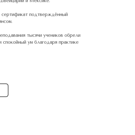
 Швейцарии и Мексике.
 сертификат подтверждённый
янсом.
реподавания тысячи учеников обрели
и спокойный ум благодаря практике