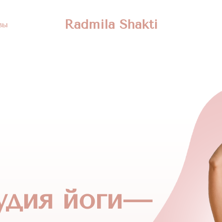
Radmila Shakti
вы
удия йоги—